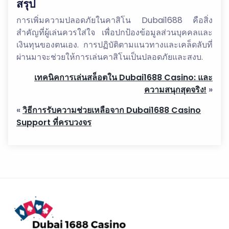
สรุป
การเพิ่มความปลอดภัยในคาสิโน Dubai1688 คือสิ่ง
สำคัญที่ผู้เล่นควรใส่ใจ เพื่อปกป้องข้อมูลส่วนบุคคลและ
เงินทุนของตนเอง. การปฏิบัติตามแนวทางและเคล็ดลับที่
ผ่านมาจะช่วยให้การเล่นคาสิโนเป็นปลอดภัยและสงบ.
เทคนิคการเล่นสล็อตใน Dubai1688 Casino: และ
ความสนุกสุดจริง!
»
«
วิธีการรับความช่วยเหลือจาก Dubai1688 Casino
Support ที่ครบวงจร