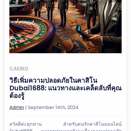
CASINO
วิธีเพิ่มความปลอดภัยในคาสิโน
Dubai1688: แนวทางและเคล็ดลับที่คุณ
ต้องรู้
Admin
| September 14th, 2024
สวัสดีค่ะทุกท่าน สำหรับคนรักคาสิโนออนไลน์