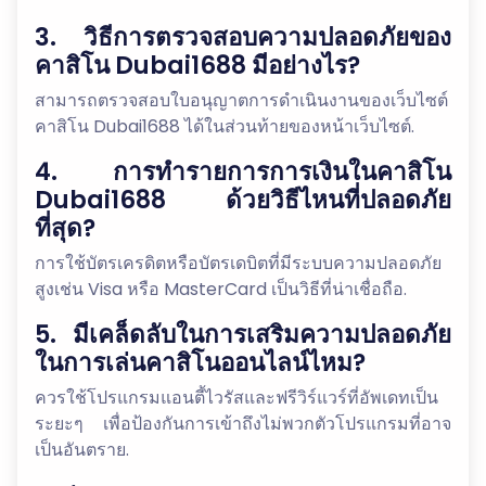
3. วิธีการตรวจสอบความปลอดภัยของ
คาสิโน Dubai1688 มีอย่างไร?
สามารถตรวจสอบใบอนุญาตการดำเนินงานของเว็บไซต์
คาสิโน Dubai1688 ได้ในส่วนท้ายของหน้าเว็บไซต์.
4. การทำรายการการเงินในคาสิโน
Dubai1688 ด้วยวิธีไหนที่ปลอดภัย
ที่สุด?
การใช้บัตรเครดิตหรือบัตรเดบิตที่มีระบบความปลอดภัย
สูงเช่น Visa หรือ MasterCard เป็นวิธีที่น่าเชื่อถือ.
5. มีเคล็ดลับในการเสริมความปลอดภัย
ในการเล่นคาสิโนออนไลน์ไหม?
ควรใช้โปรแกรมแอนตี้ไวรัสและฟรีวิร์แวร์ที่อัพเดทเป็น
ระยะๆ เพื่อป้องกันการเข้าถึงไม่พวกตัวโปรแกรมที่อาจ
เป็นอันตราย.