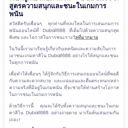
สูตรความสนุกและชนะในเกมการ
พนัน
สวัสดีครับเพื่อนๆ ทุกท่านที่หลงใหลในการเล่นเกมการ
พนันออนไลน์ที่ Dubai1688 ที่เต็มไปด้วยความสนุกสุด
พิเศษ และโอกาสในการชนะรางว
ัลที่มากมาย
ในวันนี้เรามาเรียนรู้เกี่ยวกับเทคนิคและความลับในการ
เอาชนะเกมคาสิโน Dubai1688 อย่างไรให้สนุกและชนะ
ในทุกการพนัน
เพื่อทำให้เพื่อนๆ ได้รู้จักกับวิธีการเล่นเกมออนไลน์ที่พอดี
กับความสะดวกสบาย และแน่นอนและตื่นตระหนกเหล่า
ความจริงที่มีอยู่ในเกมพนัน ที่จะช่วยให้ท่านสร้างโอกาส
ในการชนะในเกมการพนัน
ด้วยวิธีการนี้ คุณจะได้รับทั้งความสนุกและชนะในเกม
คาสิโน Dubai1688 อย่างง่ายดาย มาเริ่มต้นเล่นเกมกัน
เถอะ!