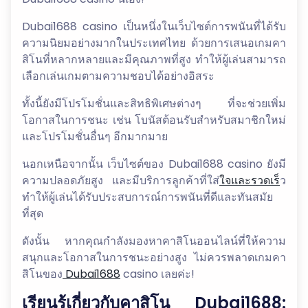
Dubai1688 casino เป็นหนึ่งในเว็บไซต์การพนันที่ได้รับ
ความนิยมอย่างมากในประเทศไทย ด้วยการเสนอเกมคา
สิโนที่หลากหลายและมีคุณภาพที่สูง ทำให้ผู้เล่นสามารถ
เลือกเล่นเกมตามความชอบได้อย่างอิสระ
ทั้งนี้ยังมีโปรโมชั่นและสิทธิพิเศษต่างๆ ที่จะช่วยเพิ่ม
โอกาสในการชนะ เช่น โบนัสต้อนรับสำหรับสมาชิกใหม่
และโปรโมชั่นอื่นๆ อีกมากมาย
นอกเหนือจากนั้น เว็บไซต์ของ Dubai1688 casino ยังมี
ความปลอดภัยสูง และมีบริการลูกค้าที่ใส
่ใจและรวดเร
็ว
ทำให้ผู้เล่นได้รับประสบการณ์การพนันที่ดีและทันสมัย
ที่สุด
ดังนั้น หากคุณกำลังมองหาคาสิโนออนไลน์ที่ให้ความ
สนุกและโอกาสในการชนะอย่างสูง ไม่ควรพลาดเกมคา
สิโนของ
Dubai1688
casino เลยค่ะ!
เรียนรู้เกี่ยวกับคาสิโน Dubai1688: