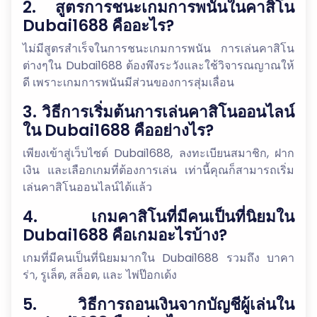
2. สูตรการชนะเกมการพนันในคาสิโน
Dubai1688 คืออะไร?
ไม่มีสูตรสำเร็จในการชนะเกมการพนัน การเล่นคาสิโน
ต่างๆใน Dubai1688 ต้องพึงระวังและใช้วิจารณญาณให้
ดี เพราะเกมการพนันมีส่วนของการสุ่มเลื่อน
3. วิธีการเริ่มต้นการเล่นคาสิโนออนไลน์
ใน Dubai1688 คืออย่างไร?
เพียงเข้าสู่เว็บไซต์ Dubai1688, ลงทะเบียนสมาชิก, ฝาก
เงิน และเลือกเกมที่ต้องการเล่น เท่านี้คุณก็สามารถเริ่ม
เล่นคาสิโนออนไลน์ได้แล้ว
4. เกมคาสิโนที่มีคนเป็นที่นิยมใน
Dubai1688 คือเกมอะไรบ้าง?
เกมที่มีคนเป็นที่นิยมมากใน Dubai1688 รวมถึง บาคา
ร่า, รูเล็ต, สล็อต, และ ไพ่ป๊อกเด้ง
5. วิธีการถอนเงินจากบัญชีผู้เล่นใน