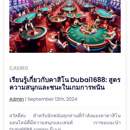
CASINO
เรียนรู้เกี่ยวกับคาสิโน Dubai1688: สูตร
ความสนุกและชนะในเกมการพนัน
Admin
| September 12th, 2024
สวัสดีค่ะ สำหรับนักพนันทุกท่านที่กำลังมองหาคาสิโน
ออนไลน์ที่มีความสนุกและเสน่ห์ เราขอแนะนำ
Dubai1688 casino นี่เอง!