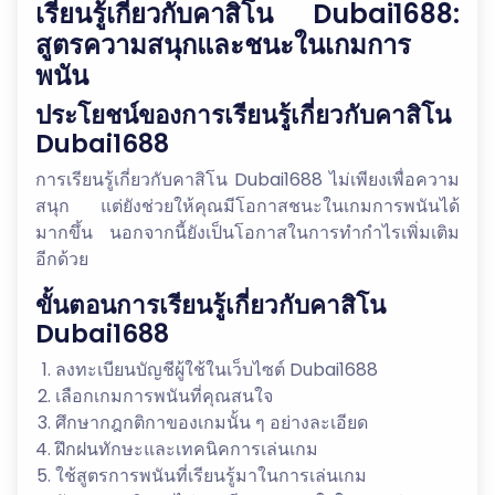
เรียนรู้เกี่ยวกับคาสิโน Dubai1688:
สูตรความสนุกและชนะในเกมการ
พนัน
ประโยชน์ของการเรียนรู้เกี่ยวกับคาสิโน
Dubai1688
การเรียนรู้เกี่ยวกับคาสิโน Dubai1688 ไม่เพียงเพื่อความ
สนุก แต่ยังช่วยให้คุณมีโอกาสชนะในเกมการพนันได้
มากขึ้น นอกจากนี้ยังเป็นโอกาสในการทำกำไรเพิ่มเติม
อีกด้วย
ขั้นตอนการเรียนรู้เกี่ยวกับคาสิโน
Dubai1688
ลงทะเบียนบัญชีผู้ใช้ในเว็บไซต์ Dubai1688
เลือกเกมการพนันที่คุณสนใจ
ศึกษากฎกติกาของเกมนั้น ๆ อย่างละเอียด
ฝึกฝนทักษะและเทคนิคการเล่นเกม
ใช้สูตรการพนันที่เรียนรู้มาในการเล่นเกม