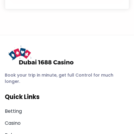
Book your trip in minute, get full Control for much
longer.
Quick Links
Betting
Casino