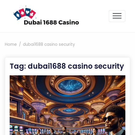
Skip to content
Home
dubai1688 casino security
Tag:
dubai1688 casino security