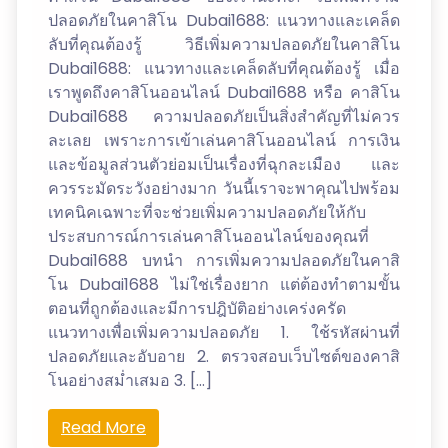
ปลอดภัยในคาสิโน Dubai1688: แนวทางและเคล็ด
ลับที่คุณต้องรู้ วิธีเพิ่มความปลอดภัยในคาสิโน
Dubai1688: แนวทางและเคล็ดลับที่คุณต้องรู้ เมื่อ
เราพูดถึงคาสิโนออนไลน์ Dubai1688 หรือ คาสิโน
Dubai1688 ความปลอดภัยเป็นสิ่งสำคัญที่ไม่ควร
ละเลย เพราะการเข้าเล่นคาสิโนออนไลน์ การเงิน
และข้อมูลส่วนตัวย่อมเป็นเรื่องที่ฉุกละเมือง และ
ควรระมัดระวังอย่างมาก วันนี้เราจะพาคุณไปพร้อม
เทคนิคเฉพาะที่จะช่วยเพิ่มความปลอดภัยให้กับ
ประสบการณ์การเล่นคาสิโนออนไลน์ของคุณที่
Dubai1688 บทนำ การเพิ่มความปลอดภัยในคาสิ
โน Dubai1688 ไม่ใช่เรื่องยาก แต่ต้องทำตามขั้น
ตอนที่ถูกต้องและมีการปฎิบัติอย่างเคร่งครัด
แนวทางเพื่อเพิ่มความปลอดภัย 1. ใช้รหัสผ่านที่
ปลอดภัยและอับอาย 2. ตรวจสอบเว็บไซต์ของคาสิ
โนอย่างสม่ำเสมอ 3. […]
Read More