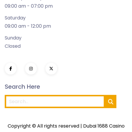
09:00 am - 07:00 pm
Saturday
09:00 am - 12:00 pm
Sunday
Closed
Search Here
Copyright © All rights reserved | Dubai 1688 Casino