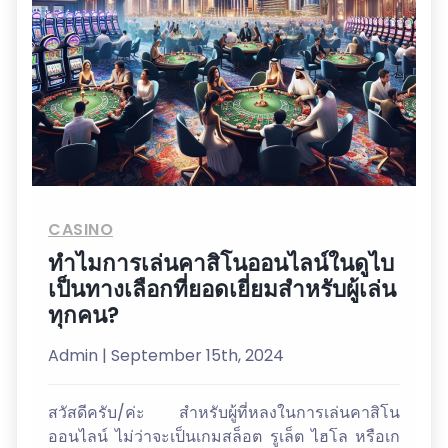
CASINO
ทำไมการเล่นคาสิโนออนไลน์ในดูไบ
เป็นทางเลือกที่ยอดเยี่ยมสำหรับผู้เล่น
ทุกคน?
Admin
| September 15th, 2024
สวัสดีครับ/ค่ะ สำหรับผู้ที่หลงในการเล่นคาสิโน
ออนไลน์ ไม่ว่าจะเป็นเกมสล็อต รูเล็ต ไฮโล หรือเก