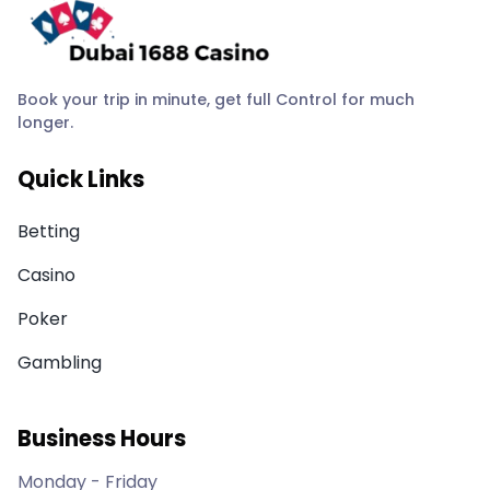
Book your trip in minute, get full Control for much
longer.
Quick Links
Betting
Casino
Poker
Gambling
Business Hours
Monday - Friday