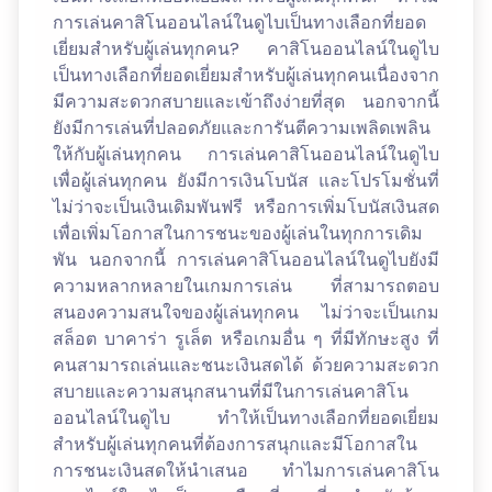
การเล่นคาสิโนออนไลน์ในดูไบเป็นทางเลือกที่ยอด
เยี่ยมสำหรับผู้เล่นทุกคน? คาสิโนออนไลน์ในดูไบ
เป็นทางเลือกที่ยอดเยี่ยมสำหรับผู้เล่นทุกคนเนื่องจาก
มีความสะดวกสบายและเข้าถึงง่ายที่สุด นอกจากนี้
ยังมีการเล่นที่ปลอดภัยและการันตีความเพลิดเพลิน
ให้กับผู้เล่นทุกคน การเล่นคาสิโนออนไลน์ในดูไบ
เพื่อผู้เล่นทุกคน ยังมีการเงินโบนัส และโปรโมชั่นที่
ไม่ว่าจะเป็นเงินเดิมพันฟรี หรือการเพิ่มโบนัสเงินสด
เพื่อเพิ่มโอกาสในการชนะของผู้เล่นในทุกการเดิม
พัน นอกจากนี้ การเล่นคาสิโนออนไลน์ในดูไบยังมี
ความหลากหลายในเกมการเล่น ที่สามารถตอบ
สนองความสนใจของผู้เล่นทุกคน ไม่ว่าจะเป็นเกม
สล็อต บาคาร่า รูเล็ต หรือเกมอื่น ๆ ที่มีทักษะสูง ที่
คนสามารถเล่นและชนะเงินสดได้ ด้วยความสะดวก
สบายและความสนุกสนานที่มีในการเล่นคาสิโน
ออนไลน์ในดูไบ ทำให้เป็นทางเลือกที่ยอดเยี่ยม
สำหรับผู้เล่นทุกคนที่ต้องการสนุกและมีโอกาสใน
การชนะเงินสดให้นำเสนอ ทำไมการเล่นคาสิโน