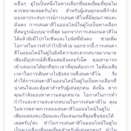
มอื่นๆ ดูไบเป็นหนึ่งในทางเลือกที่ยอดเยี่ยมที่คุณไม่
ควรพลาดเลยครับ/ค่ะ สำหรับผู้เล่นทุกคนที่กำลัง
มองหาประสบการณ์การเล่นคาสิโนที่มีคุณภาพและ
มั่นคง การเล่นคาสิโนออนไลน์ในดูไบเป็นทางเลือก
ที่สมบูรณ์แบบมากที่สุด นอกจากการเล่นเกมคาสิโน
ได้แล้วยังมีโปรโมชั่นและโบนัสที่มั่นคง ช่วยเพิ่ม
โอกาสในการทำกำไรอีกด้วย นอกจากนี้ การเล่นคา
สิโนออนไลน์ในดูไบยังมีความสะดวกสบายมากมาย
เพียงมีอุปกรณ์ที่เชื่อมต่ออินเทอร์เน็ต คุณสามารถ
เข้าเล่นเกมได้ทุกที่ทุกเวลาที่คุณต้องการ ไม่ต้องเสีย
เวลาในการเดินทางไปยังสถานที่เล่นคาสิโน จึง
ทำให้การเล่นคาสิโนออนไลน์ในดูไบเป็นทางเลือกที่
น่าสนใจและคุ้มค่าสำหรับผู้เล่นทุกคน ดังนั้น หาก
คุณกำลังมองหาความสนุกสนาน โอกาสในการทำ
กำไรและความสะดวกสบายในการเล่นคาสิโน คุณ
ไม่ควรพลาดการลองเล่นคาสิโนออนไลน์ในดูไบ
เพียงแค่ลงทะเบียนและเริ่มเล่นเกมที่คุณชื่นชอบได้
เลยครับ/ค่ะ. ทำไมการเล่นคาสิโนออนไลน์ในดูไบ
เป็นทางเลือกที่ยอดเยี่ยมสำหรับผู้เล่นทุกคน? ทำไม